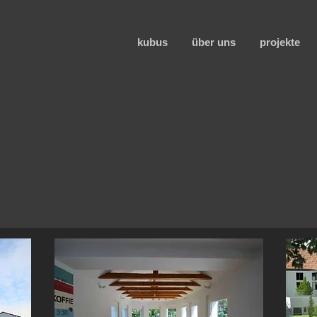
kubus
über uns
projekte